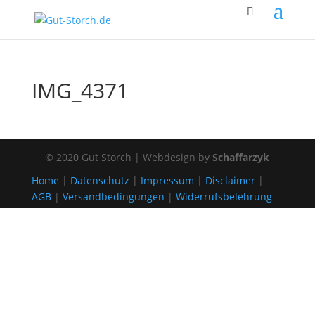
IMG_4371
© 2020 Gut Storch | Webdesign by
Schaffarzyk
Home
|
Datenschutz
|
Impressum
|
Disclaimer
|
AGB
|
Versandbedingungen
|
Widerrufsbelehrung