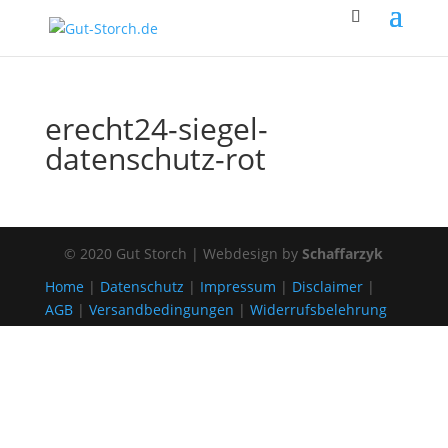
erecht24-siegel-
datenschutz-rot
© 2020 Gut Storch | Webdesign by
Schaffarzyk
Home
|
Datenschutz
|
Impressum
|
Disclaimer
|
AGB
|
Versandbedingungen
|
Widerrufsbelehrung